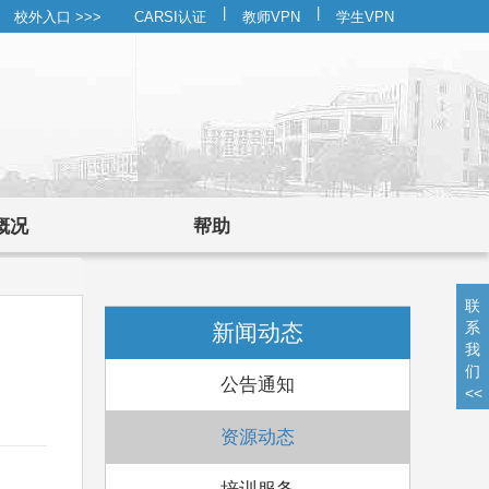
|
|
校外入口 >>>
CARSI认证
教师VPN
学生VPN
概况
帮助
联
系
新闻动态
我
们
公告通知
<<
资源动态