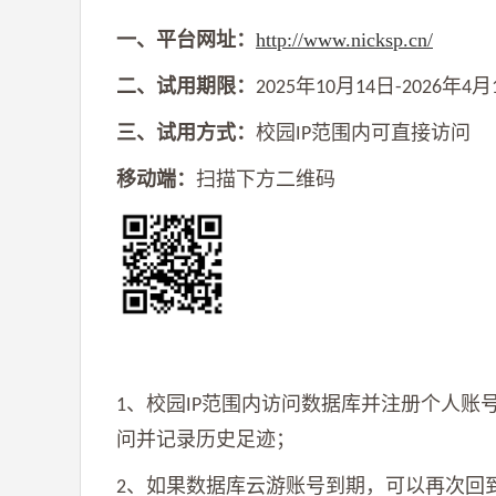
一、
平台网址：
http://www.nicksp.cn/
二、
试用期限：
年
月
日
年
月
2025
10
14
-2026
4
三、试用方式：
校园
范围内可直接访问
IP
移动端：
扫描下方二维码
、校园
范围
内访问数据库并注册个人账
1
IP
问并记录历史足迹；
、如果数据库云游账号到期，可以再次回
2