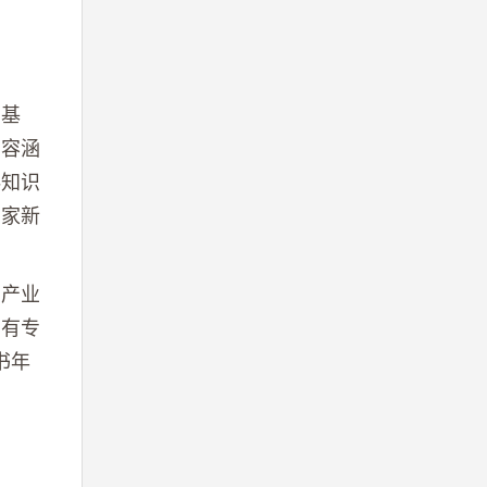
为基
内容涵
科知识
国家新
息产业
拥有专
书年