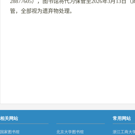
28877605
），图书馆将代为保管至
2026
年
3
月
13
日（
管，全部视为遗弃物处理。
相关网站
常用网站
国家图书馆
北京大学图书馆
浙江工商大